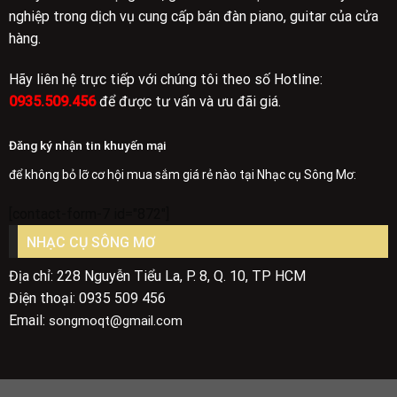
nghiệp trong dịch vụ cung cấp bán đàn piano, guitar của cửa
hàng.
Hãy liên hệ trực tiếp với chúng tôi theo số Hotline:
0935.509.456
để được tư vấn và ưu đãi giá.
Đăng ký nhận tin khuyến mại
để không bỏ lỡ cơ hội mua sắm giá rẻ nào tại Nhạc cụ Sông Mơ:
[contact-form-7 id="872"]
NHẠC CỤ SÔNG MƠ
Địa chỉ: 228 Nguyễn Tiểu La, P. 8, Q. 10, TP HCM
Điện thoại: 0935 509 456
Email:
songmoqt@gmail.com