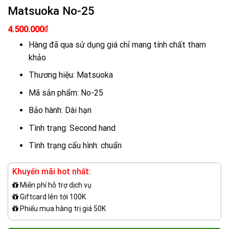
Matsuoka No-25
Giá
Giá
₫
4.500.000
gốc
hiện
là:
tại
Hàng đã qua sử dụng giá chỉ mang tính chất tham
5.500.000₫.
là:
khảo
4.500.000₫.
Thương hiệu: Matsuoka
Mã sản phẩm: No-25
Bảo hành: Dài hạn
Tình trạng: Second hand
Tình trạng cấu hình: chuẩn
Khuyến mãi hot nhất:
Miễn phí hỗ trợ dịch vụ
Giftcard lên tới 100K
Phiếu mua hàng trị giá 50K