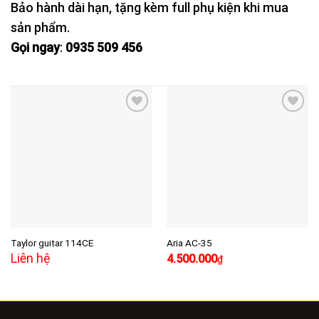
Bảo hành dài hạn, tặng kèm full phụ kiện khi mua
sản phẩm.
Gọi ngay
:
0935 509 456
Add to
Add to
wishlist
wishlist
Taylor guitar 114CE
Aria AC-35
Giá
Giá
Liên hệ
4.500.000
₫
gốc
hiện
là:
tại
5.500.000₫.
là:
4.500.000₫.