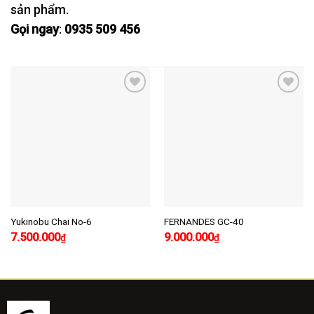
sản phẩm.
Gọi ngay
:
0935 509 456
Add to
Add to
wishlist
wishlist
Yukinobu Chai No-6
FERNANDES GC-40
Giá
Giá
Giá
Giá
7.500.000
9.000.000
₫
₫
gốc
hiện
gốc
hiện
là:
tại
là:
tại
9.000.000₫.
là:
10.000.000₫.
là:
7.500.000₫.
9.000.000₫.