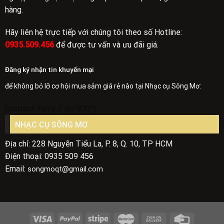
hàng.
Hãy liên hệ trực tiếp với chúng tôi theo số Hotline:
0935.509.456
để được tư vấn và ưu đãi giá.
Đăng ký nhận tin khuyến mại
để không bỏ lỡ cơ hội mua sắm giá rẻ nào tại Nhạc cụ Sông Mơ:
[contact-form-7 id="872"]
NHẠC CỤ SÔNG MƠ
Địa chỉ: 228 Nguyễn Tiểu La, P. 8, Q. 10, TP HCM
Điện thoại: 0935 509 456
Email:
songmoqt@gmail.com