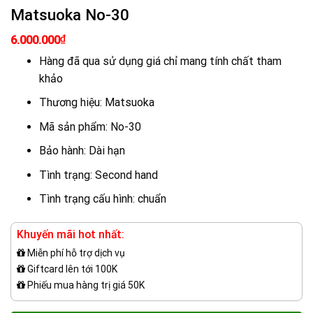
Matsuoka No-30
Giá
Giá
₫
6.000.000
gốc
hiện
là:
tại
Hàng đã qua sử dụng giá chỉ mang tính chất tham
7.500.000₫.
là:
khảo
6.000.000₫.
Thương hiệu: Matsuoka
Mã sản phẩm: No-30
Bảo hành: Dài hạn
Tình trạng: Second hand
Tình trạng cấu hình: chuẩn
Khuyến mãi hot nhất:
Miễn phí hỗ trợ dịch vụ
Giftcard lên tới 100K
Phiếu mua hàng trị giá 50K