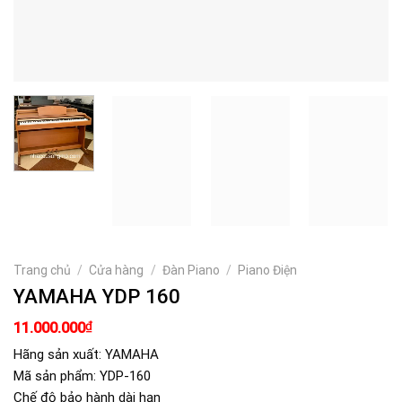
Trang chủ
/
Cửa hàng
/
Đàn Piano
/
Piano Điện
YAMAHA YDP 160
Giá
Giá
₫
11.000.000
gốc
hiện
là:
tại
Hãng sản xuất: YAMAHA
12.000.000₫.
là:
Mã sản phẩm: YDP-160
11.000.000₫.
Chế độ bảo hành dài hạn