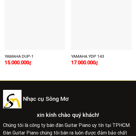
Add to
Add to
wishlist
wishlist
YAMAHA DUP-1
YAMAHA YDP 143
Giá
Giá
Giá
Giá
15.000.000
17.000.000
₫
₫
gốc
hiện
gốc
hiện
là:
tại
là:
tại
16.500.000₫.
là:
19.000.000₫.
là:
15.000.000₫.
17.000.000₫.
Nhạc cụ Sông Mơ
xin kính chào quý khách!
Chúng tôi là công ty bán đàn Guitar Piano uy tín tại TPHCM.
Đàn Guitar Piano chúng tôi bán ra luôn được đảm bảo chất