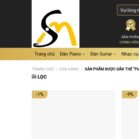
Skip
Tìm
to
kiếm:
content
SẢN PHẨ
CHÍNH HÃ
Trang chủ
Đàn Piano
Đàn Guitar
Nhạc cụ
TRANG CHỦ
/
CỬA HÀNG
/
SẢN PHẨM ĐƯỢC GẮN THẺ “PI
LỌC
-1%
-9%
Add to
wishlist