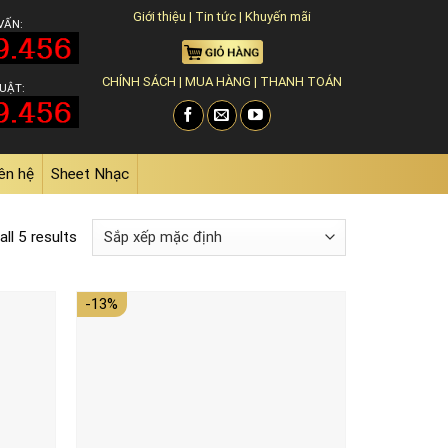
Giới thiệu
|
Tin tức
|
Khuyến mãi
VẤN:
CHÍNH SÁCH
|
MUA HÀNG
|
THANH TOÁN
UẬT:
ên hệ
Sheet Nhạc
ll 5 results
-13%
Add to
Add to
wishlist
wishlist