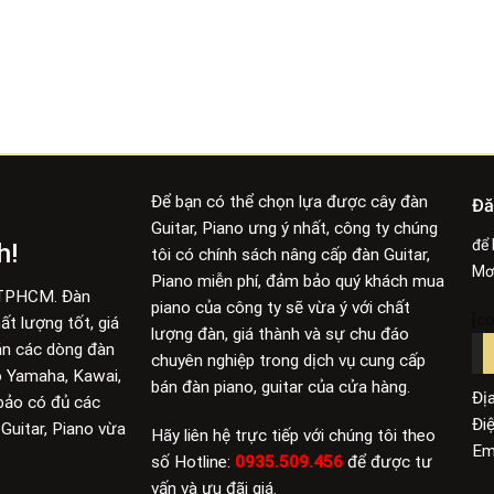
Để bạn có thể chọn lựa được cây đàn
Đă
Guitar, Piano ưng ý nhất, công ty chúng
để 
h!
tôi có chính sách nâng cấp đàn Guitar,
Mơ
Piano miễn phí, đảm bảo quý khách mua
i TPHCM. Đàn
piano của công ty sẽ vừa ý với chất
[c
t lượng tốt, giá
lượng đàn, giá thành và sự chu đáo
án các dòng đàn
chuyên nghiệp trong dịch vụ cung cấp
no Yamaha, Kawai,
bán đàn piano, guitar của cửa hàng.
Địa
 bảo có đủ các
Đi
Guitar, Piano vừa
Hãy liên hệ trực tiếp với chúng tôi theo
Em
số Hotline:
0935.509.456
để được tư
vấn và ưu đãi giá.