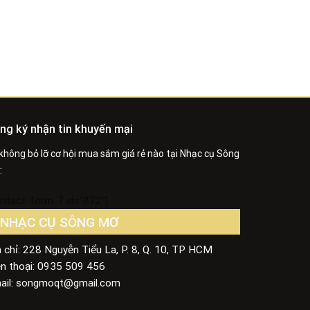
ng ký nhận tin khuyến mại
không bỏ lỡ cơ hội mua sắm giá rẻ nào tại Nhạc cụ Sông
:
ontact-form-7 id="872"]
NHẠC CỤ SÔNG MƠ
 chỉ: 228 Nguyễn Tiểu La, P. 8, Q. 10, TP HCM
ện thoại: 0935 509 456
ail:
songmoqt@gmail.com