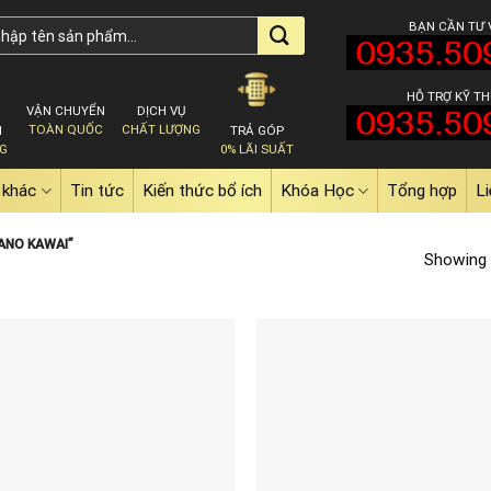
BẠN CẦN TƯ 
HỖ TRỢ KỸ TH
VẬN CHUYỂN
DỊCH VỤ
TOÀN QUỐC
CHẤT LƯỢNG
M
TRẢ GÓP
NG
0% LÃI SUẤT
 khác
Tin tức
Kiến thức bổ ích
Khóa Học
Tổng hợp
Li
ANO KAWAI”
Showing a
Add to
wishlist