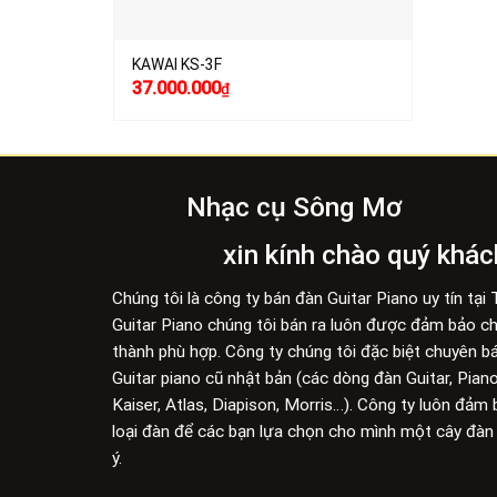
KAWAI KS-3F
Giá
Giá
37.000.000
₫
gốc
hiện
là:
tại
45.000.000₫.
là:
37.000.000₫.
Nhạc cụ Sông Mơ
xin kính chào quý khác
Chúng tôi là công ty bán đàn Guitar Piano uy tín tạ
Guitar Piano chúng tôi bán ra luôn được đảm bảo chấ
thành phù hợp. Công ty chúng tôi đặc biệt chuyên b
Guitar piano cũ nhật bản (các dòng đàn Guitar, Pia
Kaiser, Atlas, Diapison, Morris…). Công ty luôn đảm
loại đàn để các bạn lựa chọn cho mình một cây đàn 
ý.