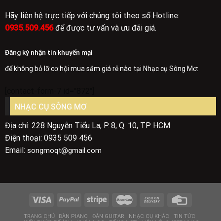
Hãy liên hệ trực tiếp với chúng tôi theo số Hotline:
0935.509.456
để được tư vấn và ưu đãi giá.
Đăng ký nhận tin khuyến mại
để không bỏ lỡ cơ hội mua sắm giá rẻ nào tại Nhạc cụ Sông Mơ:
[contact-form-7 id="872"]
NHẠC CỤ SÔNG MƠ
Địa chỉ: 228 Nguyễn Tiểu La, P. 8, Q. 10, TP HCM
Điện thoại: 0935 509 456
Email:
songmoqt@gmail.com
TRANG CHỦ
ĐÀN PIANO
ĐÀN GUITAR
NHẠC CỤ KHÁC
TIN TỨC