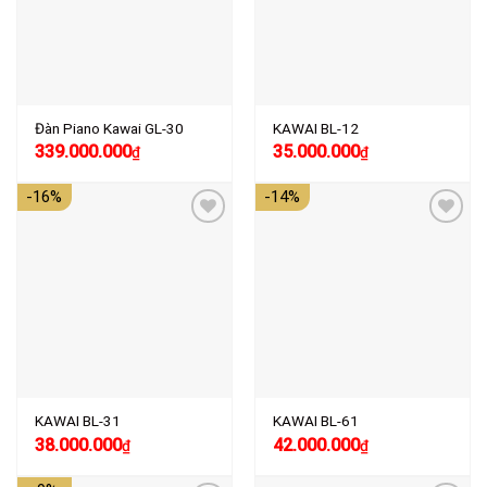
Đàn Piano Kawai GL-30
KAWAI BL-12
Giá
Giá
Giá
Giá
339.000.000
35.000.000
₫
₫
gốc
hiện
gốc
hiện
là:
tại
là:
tại
-16%
-14%
341.000.000₫.
là:
39.000.000₫.
là:
339.000.000₫.
35.000.000₫.
Add to
Add to
wishlist
wishlist
KAWAI BL-31
KAWAI BL-61
Giá
Giá
Giá
Giá
38.000.000
42.000.000
₫
₫
gốc
hiện
gốc
hiện
là:
tại
là:
tại