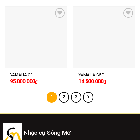
Add to
Add to
wishlist
wishlist
YAMAHA G3
YAMAHA G5E
95.000.000
14.500.000
₫
₫
1
2
3
Nhạc cụ Sông Mơ