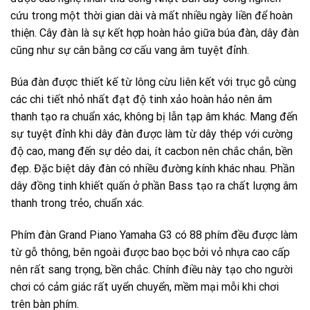
cứu trong một thời gian dài và mất nhiều ngày liền để hoàn
thiện. Cây đàn là sự kết hợp hoàn hảo giữa búa đàn, dây đàn
cũng như sự cân bằng cơ cấu vang âm tuyệt đỉnh.
Búa đàn được thiết kế từ lông cừu liên kết với trục gỗ cùng
các chi tiết nhỏ nhất đạt độ tinh xảo hoàn hảo nên âm
thanh tạo ra chuẩn xác, không bị lẫn tạp âm khác. Mang đến
sự tuyệt đỉnh khi dây đàn được làm từ dây thép với cường
độ cao, mang đến sự dẻo dai, ít cacbon nên chắc chắn, bền
đẹp. Đặc biệt dây đàn có nhiều đường kính khác nhau. Phần
dây đồng tinh khiết quấn ở phần Bass tạo ra chất lượng âm
thanh trong trẻo, chuẩn xác.
Phím đàn Grand Piano Yamaha G3 có 88 phím đều được làm
từ gỗ thông, bên ngoài được bao bọc bởi vỏ nhựa cao cấp
nên rất sang trọng, bền chắc. Chính điều này tạo cho người
chơi có cảm giác rất uyển chuyển, mềm mại mỗi khi chơi
trên bàn phím.