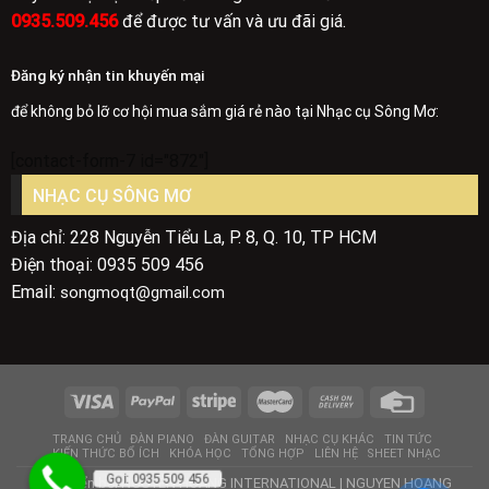
0935.509.456
để được tư vấn và ưu đãi giá.
Đăng ký nhận tin khuyến mại
để không bỏ lỡ cơ hội mua sắm giá rẻ nào tại Nhạc cụ Sông Mơ:
[contact-form-7 id="872"]
NHẠC CỤ SÔNG MƠ
Địa chỉ: 228 Nguyễn Tiểu La, P. 8, Q. 10, TP HCM
Điện thoại: 0935 509 456
Email:
songmoqt@gmail.com
TRANG CHỦ
ĐÀN PIANO
ĐÀN GUITAR
NHẠC CỤ KHÁC
TIN TỨC
KIẾN THỨC BỔ ÍCH
KHÓA HỌC
TỔNG HỢP
LIÊN HỆ
SHEET NHẠC
Gọi: 0935 509 456
Phát triển bởi
NGUYEN HOANG INTERNATIONAL
|
NGUYEN HOANG