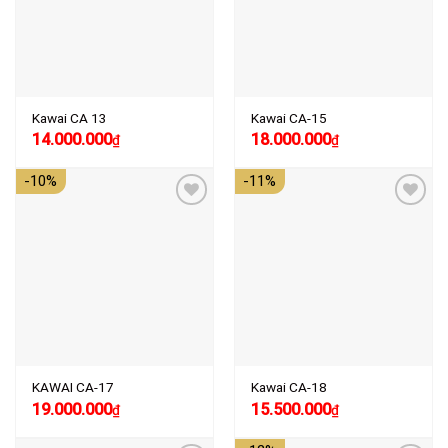
Kawai CA 13
Kawai CA-15
Giá
Giá
14.000.000
18.000.000
₫
₫
gốc
hiện
là:
tại
-10%
-11%
17.000.000₫.
là:
14.000.000₫.
Add to
Add to
wishlist
wishlist
KAWAI CA-17
Kawai CA-18
Giá
Giá
Giá
Giá
19.000.000
15.500.000
₫
₫
gốc
hiện
gốc
hiện
là:
tại
là:
tại