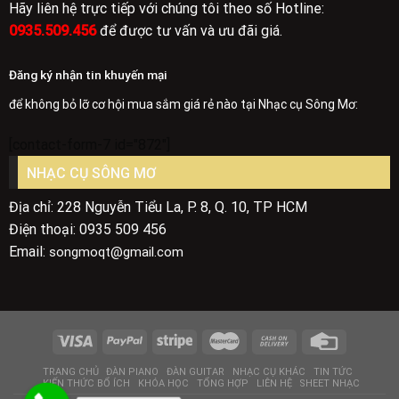
Hãy liên hệ trực tiếp với chúng tôi theo số Hotline:
0935.509.456
để được tư vấn và ưu đãi giá.
Đăng ký nhận tin khuyến mại
để không bỏ lỡ cơ hội mua sắm giá rẻ nào tại Nhạc cụ Sông Mơ:
[contact-form-7 id="872"]
NHẠC CỤ SÔNG MƠ
Địa chỉ: 228 Nguyễn Tiểu La, P. 8, Q. 10, TP HCM
Điện thoại: 0935 509 456
Email:
songmoqt@gmail.com
TRANG CHỦ
ĐÀN PIANO
ĐÀN GUITAR
NHẠC CỤ KHÁC
TIN TỨC
KIẾN THỨC BỔ ÍCH
KHÓA HỌC
TỔNG HỢP
LIÊN HỆ
SHEET NHẠC