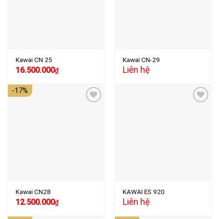
wishlist
wishlist
Kawai CN 25
Kawai CN-29
Giá
Giá
Liên hệ
16.500.000
₫
gốc
hiện
là:
tại
-17%
17.500.000₫.
là:
16.500.000₫.
Add to
Add to
wishlist
wishlist
Kawai CN28
KAWAI ES 920
Giá
Giá
Liên hệ
12.500.000
₫
gốc
hiện
là:
tại