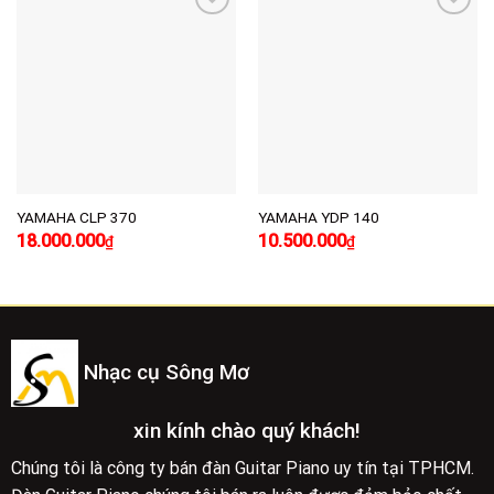
Add to
Add to
wishlist
wishlist
YAMAHA CLP 370
YAMAHA YDP 140
Giá
Giá
Giá
Giá
18.000.000
10.500.000
₫
₫
gốc
hiện
gốc
hiện
là:
tại
là:
tại
19.000.000₫.
là:
12.000.000₫.
là:
18.000.000₫.
10.500.000₫.
Nhạc cụ Sông Mơ
xin kính chào quý khách!
Chúng tôi là công ty bán đàn Guitar Piano uy tín tại TPHCM.