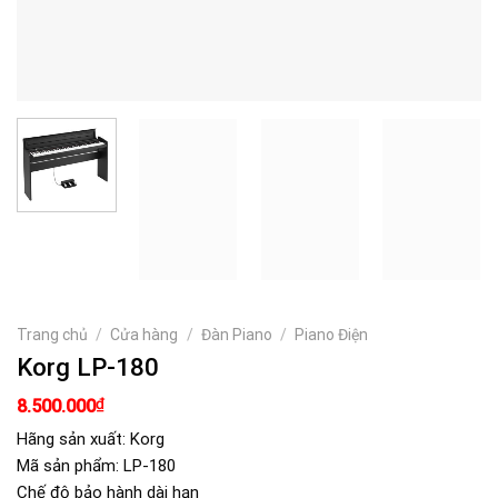
Trang chủ
/
Cửa hàng
/
Đàn Piano
/
Piano Điện
Korg LP-180
Giá
Giá
₫
8.500.000
gốc
hiện
là:
tại
Hãng sản xuất: Korg
9.500.000₫.
là:
Mã sản phẩm: LP-180
8.500.000₫.
Chế độ bảo hành dài hạn