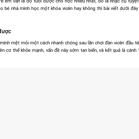
ẻ em vẫn là độ tuổi được cho học nhiều nhất, đó là nhạc cụ tuyệt 
o bé nhà mình học một khóa violin hay không thì bài viết dưới đây
 được
ình mệt mỏi một cách nhanh chóng sau lần chơi đàn violin đầu tiê
rên cơ thể khỏe mạnh, vấn đề này sớm tan biến, và kết quả là cánh 