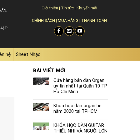
Giới thiệu
|
Tin tức
|
Khuyến mãi
VẤN:
CHÍNH SÁCH
|
MUA HÀNG
|
THANH TOÁN
UẬT:
ên hệ
Sheet Nhạc
BÀI VIẾT MỚI
Cửa hàng bán đàn Organ
uy tín nhất tại Quận 10 TP
Hồ Chí Minh
Khóa học đàn organ hè
năm 2020 tại TPHCM
KHÓA HỌC ĐÀN GUITAR
THIẾU NHI VÀ NGƯỜI LỚN