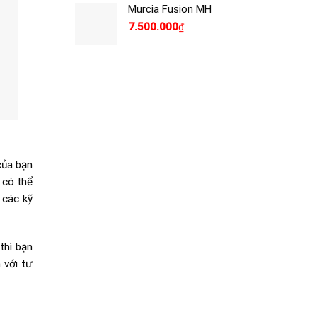
Murcia Fusion MH
7.500.000
₫
của bạn
 có thể
 các kỹ
thì bạn
 với tư