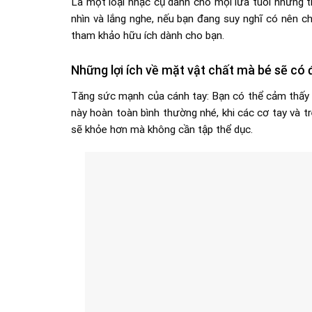
Là một loại nhạc cụ dành cho mọi lứa tuổi nhưng tr
nhìn và lắng nghe, nếu bạn đang suy nghĩ có nên ch
tham khảo hữu ích dành cho bạn.
Những lợi ích về mặt vật chất mà bé sẽ có
Tăng sức mạnh của cánh tay: Bạn có thể cảm thấy m
này hoàn toàn bình thường nhé, khi các cơ tay và t
sẽ khỏe hơn mà không cần tập thể dục.