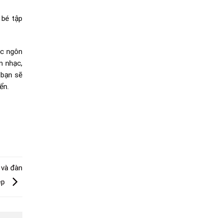
 bé tập
ác ngôn
m nhạc,
 bạn sẽ
ển.
 và đàn
 ép