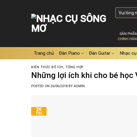
Skip
Tìm
to
kiếm:
content
SẢN PHẨ
CHÍNH HÃ
Trang chủ
Đàn Piano
Đàn Guitar
Nhạc cụ
KIẾN THỨC BỔ ÍCH
,
TỔNG HỢP
Những lợi ích khi cho bé học 
POSTED ON
26/06/2018
BY
ADMIN
26
Th6