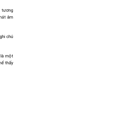
i tương
phát âm
ghi chú
 là một
thể thấy