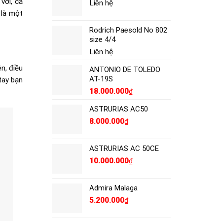
vời, cả
Liên hệ
 là một
Rodrich Paesold No 802
size 4/4
Liên hệ
n, điều
ANTONIO DE TOLEDO
AT-19S
tay bạn
18.000.000
₫
ASTRURIAS AC50
8.000.000
₫
ASTRURIAS AC 50CE
10.000.000
₫
Admira Malaga
5.200.000
₫