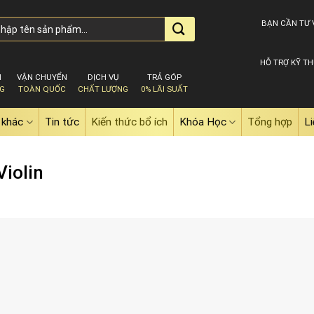
BẠN CẦN TƯ 
HỖ TRỢ KỸ TH
M
VẬN CHUYỂN
DỊCH VỤ
TRẢ GÓP
NG
TOÀN QUỐC
CHẤT LƯỢNG
0% LÃI SUẤT
 khác
Tin tức
Kiến thức bổ ích
Khóa Học
Tổng hợp
Li
Violin