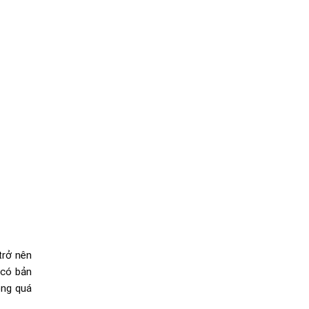
trở nên
 có bản
ong quá