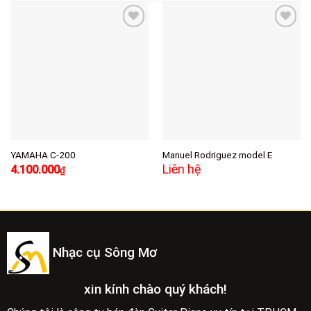
Add to
Add to
wishlist
wishlist
YAMAHA C-200
Manuel Rodriguez model E
Giá
Giá
Liên hệ
4.100.000
₫
gốc
hiện
là:
tại
4.500.000₫.
là:
4.100.000₫.
Nhạc cụ Sông Mơ
xin kính chào quý khách!