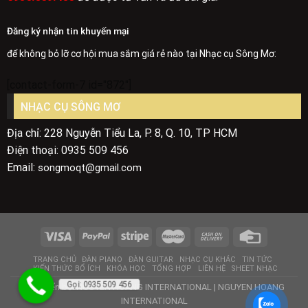
Đăng ký nhận tin khuyến mại
để không bỏ lỡ cơ hội mua sắm giá rẻ nào tại Nhạc cụ Sông Mơ:
[contact-form-7 id="872"]
NHẠC CỤ SÔNG MƠ
Địa chỉ: 228 Nguyễn Tiểu La, P. 8, Q. 10, TP HCM
Điện thoại: 0935 509 456
Email:
songmoqt@gmail.com
TRANG CHỦ
ĐÀN PIANO
ĐÀN GUITAR
NHẠC CỤ KHÁC
TIN TỨC
KIẾN THỨC BỔ ÍCH
KHÓA HỌC
TỔNG HỢP
LIÊN HỆ
SHEET NHẠC
Gọi: 0935 509 456
Phát triển bởi
NGUYEN HOANG INTERNATIONAL
|
NGUYEN HOANG
INTERNATIONAL