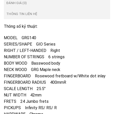
ĐÁNH GIÁ (0)
THÔNG TIN LIÊN HỆ
Thông số kỷ thuật:
MODEL GRG140
SERIES/SHAPE GIO Series
RIGHT / LEFT-HANDED Right
NUMBER OF STRINGS 6 strings
BODY WOOD Basswood body
NECK WOOD GRG Maple neck
FINGERBOARD Rosewood fretboard w/White dot inlay
FINGERBOARD RADIUS 400mmR
SCALE LENGTH 25.5″
NUT WIDTH 42mm
FRETS 24 Jumbo frets
PICKUPS Infinity RS/ RS/ R