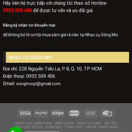
Hãy liên hệ trực tiếp với chúng tôi theo số Hotline:
0935.509.456
để được tư vấn và ưu đãi giá.
Đăng ký nhận tin khuyến mại
để không bỏ lỡ cơ hội mua sắm giá rẻ nào tại Nhạc cụ Sông Mơ:
[contact-form-7 id="872"]
NHẠC CỤ SÔNG MƠ
Địa chỉ: 228 Nguyễn Tiểu La, P. 8, Q. 10, TP HCM
Điện thoại: 0935 509 456
Email:
songmoqt@gmail.com
TRANG CHỦ
ĐÀN PIANO
ĐÀN GUITAR
NHẠC CỤ KHÁC
TIN TỨC
KIẾN THỨC BỔ ÍCH
KHÓA HỌC
TỔNG HỢP
LIÊN HỆ
SHEET NHẠC