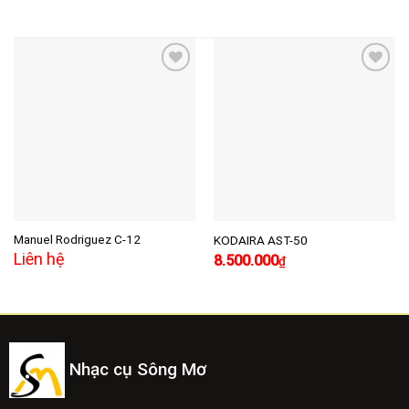
Add to
Add to
wishlist
wishlist
Manuel Rodriguez C-12
KODAIRA AST-50
Giá
Giá
Liên hệ
8.500.000
₫
gốc
hiện
là:
tại
10.000.000₫.
là:
8.500.000₫.
Nhạc cụ Sông Mơ