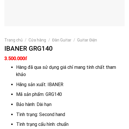
Trang chủ
/
Cửa hàng
/
Đàn Guitar
/
Guitar Điện
IBANER GRG140
Giá
Giá
₫
3.500.000
gốc
hiện
là:
tại
Hàng đã qua sử dụng giá chỉ mang tính chất tham
4.200.000₫.
là:
khảo
3.500.000₫.
Hãng sản xuất: IBANER
Mã sản phẩm: GRG140
Bảo hành: Dài hạn
Tình trạng: Second hand
Tình trạng cấu hình: chuẩn